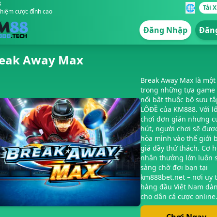
8
🌐
Tải 
ghiệm cược đỉnh cao
Đăng Nhập
Đăn
eak Away Max
Break Away Max là một
trong những tựa game 
nổi bật thuộc bộ sưu t
LÔĐỀ của KM888. Với lố
chơi đơn giản nhưng c
hút, người chơi sẽ đượ
hòa mình vào thế giới 
giá đầy thử thách. Cơ h
nhận thưởng lớn luôn 
sàng chờ đợi bạn tại
km888bet.net – nơi uy t
hàng đầu Việt Nam dà
cho dân cá cược online