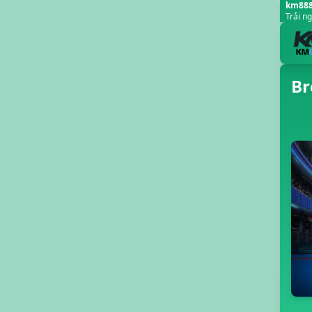
km88
Trải n
Br