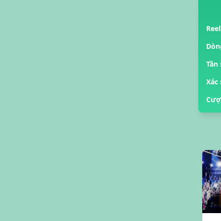
Reel
Dòn
Tần 
Xác 
Cược