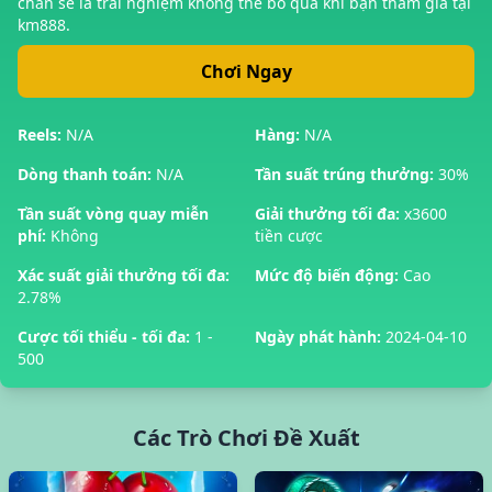
chắn sẽ là trải nghiệm không thể bỏ qua khi bạn tham gia tại
km888.
Chơi Ngay
Reels:
N/A
Hàng:
N/A
Dòng thanh toán:
N/A
Tần suất trúng thưởng:
30%
Tần suất vòng quay miễn
Giải thưởng tối đa:
x3600
phí:
Không
tiền cược
Xác suất giải thưởng tối đa:
Mức độ biến động:
Cao
2.78%
Cược tối thiểu - tối đa:
1 -
Ngày phát hành:
2024-04-10
500
Các Trò Chơi Đề Xuất