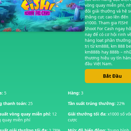
vòng quay miễn phí, n
đôi giải thưởng và hệ s
thắng cực cao lên đến
x1000. Tham gia FISH!
Shoot For Cash ngay h
nay để có cơ hội rinh v
hàng loạt phần thưởng
trị từ km888, km 888 be
km888b hay 888b – nh
thương hiệu uy tín hàn
đầu Việt Nam.
Bắt Đầu
s:
5
Hàng:
3
g thanh toán:
25
Tần suất trúng thưởng:
22%
suất vòng quay miễn phí:
12
Giải thưởng tối đa:
x1000 số vố
 quay miễn phí
cược
suất giải thưởng tối đa:
2.78%
Mức độ biến động:
Trung bình