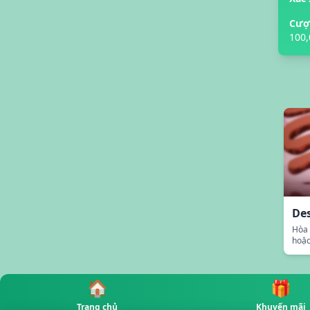
Cược
100
Des
Hòa 
hoặc
dễ t
🏠
🎁
Trang chủ
Khuyến mãi