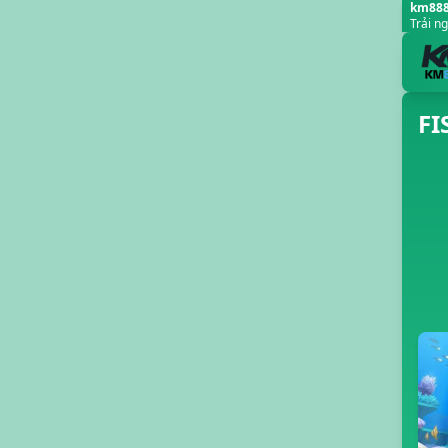
km88
Trải n
FI