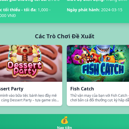
 tối thiểu - tối đa:
1,000 -
Ngày phát hành:
2024-03-15
,000 VNĐ
Các Trò Chơi Đề Xuất
sert Party
Fish Catch
mình vào bữa tiệc bánh kẹo đầy mê
Thử vận may của bạn với Fish Catch –
 cùng Dessert Party – tựa game slot
chơi bắn cá đổi thưởng cực kỳ hấp dẫ
hương nhưng thưởng lớn.
km888.
💰
Nạp tiền