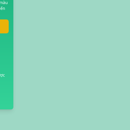
 màu
iến
ược