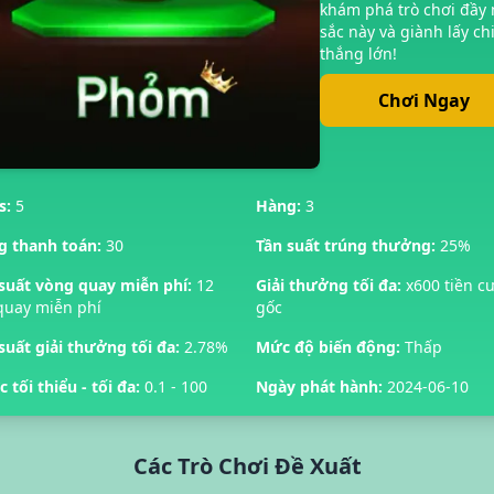
khám phá trò chơi đầy
sắc này và giành lấy ch
thắng lớn!
Chơi Ngay
s:
5
Hàng:
3
g thanh toán:
30
Tần suất trúng thưởng:
25%
suất vòng quay miễn phí:
12
Giải thưởng tối đa:
x600 tiền c
quay miễn phí
gốc
suất giải thưởng tối đa:
2.78%
Mức độ biến động:
Thấp
 tối thiểu - tối đa:
0.1 - 100
Ngày phát hành:
2024-06-10
Các Trò Chơi Đề Xuất